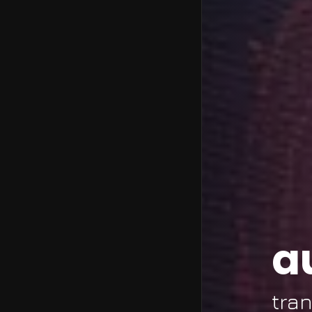
a
tra