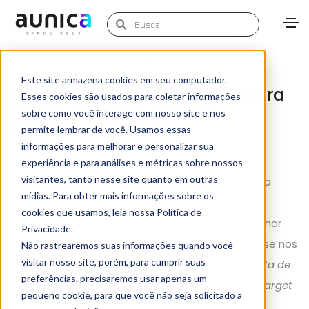
abril 9, 2015
News
Marketing Aunica
Este site armazena cookies em seu computador.
Adobe disponibiliza calculadora
Esses cookies são usados para coletar informações
de ROI para Soluções de
sobre como você interage com nosso site e nos
Targeting
permite lembrar de você. Usamos essas
informações para melhorar e personalizar sua
experiência e para análises e métricas sobre nossos
visitantes, tanto nesse site quanto em outras
A Adobe disponibiliza em seu site (em inglês) uma
mídias. Para obter mais informações sobre os
moderníssima
calculadora de melhorias de
cookies que usamos, leia nossa Política de
Targe
t
para que você possa descobrir qual a melhor
Privacidade.
forma e ferramenta que você pode usar com base nos
Não rastrearemos suas informações quando você
visitar nosso site, porém, para cumprir suas
resultados e melhorias esperados.
Esta ferramenta de
preferências, precisaremos usar apenas um
melhoria de soluções de targeting é a:
A Adobe Target
pequeno cookie, para que você não seja solicitado a
Value Navigator.