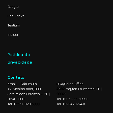
Google
Resulticks
Tealium
Insider
Politica de
privacidade
Contato
Brasil – São Paulo
USA/Sales Office
Av. Nicolas Boer, 399
2582 Mayfair Ln Weston, FL |
Jardim das Perdizes – SP |
33327
01140-060
Tel.:
+55.11.3957.3953
Tel.:
+55.11.3123.5333
Tel.:
+1.954.7027491