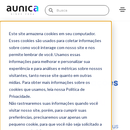
Este site armazena cookies em seu computador.
Esses cookies são usados para coletar informações
sobre como você interage com nosso site e nos
permite lembrar de você. Usamos essas
informações para melhorar e personalizar sua
experiência e para análises e métricas sobre nossos
visitantes, tanto nesse site quanto em outras
As principais inovações
mídias. Para obter mais informações sobre os
globais
cookies que usamos, leia nossa Política de
Privacidade.
ao
alcance do seu
Não rastrearemos suas informações quando você
negócio.
visitar nosso site, porém, para cumprir suas
preferências, precisaremos usar apenas um
pequeno cookie, para que você não seja solicitado a
Ajudamos as marcas a atingirem seus