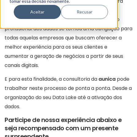
não poderão mais utilizar dados de terceiros (3rd
tomar essa decisão novamente.
Party Data) na sua estratégia de vendas e
Aceitar
Recusar
marketing. Ou seja, mais do que nunca, a gestão
profissional dos dados se tornou uma obrigação para
todas aquelas empresas que buscam oferecer a
melhor experiência para os seus clientes e
aumentar a geração de negócios a partir de seus
canais digitais.
E para esta finalidade, a consultoria da
aunica
pode
trabalhar neste processo de ponta a ponta. Desde a
organização do seu Data Lake até a ativação dos
dados.
Participe de nossa experiência abaixo e
seja recompensado com um presente
surpreendente.