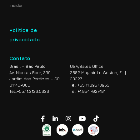
Insider
Politica de
privacidade
Contato
Brasil – São Paulo
USA/Sales Office
Av. Nicolas Boer, 399
2582 Mayfair Ln Weston, FL |
Jardim das Perdizes – SP |
33327
01140-060
Tel.:
+55.11.3957.3953
Tel.:
+55.11.3123.5333
Tel.:
+1.954.7027491