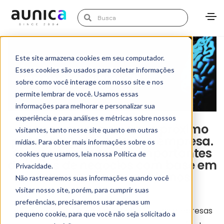
Este site armazena cookies em seu computador.
Esses cookies são usados para coletar informações
sobre como você interage com nosso site e nos
permite lembrar de você. Usamos essas
informações para melhorar e personalizar sua
experiência e para análises e métricas sobre nossos
Chegou a hora de dar o próximo
visitantes, tanto nesse site quanto em outras
passo na gestão da sua empresa.
mídias. Para obter mais informações sobre os
Seja capaz de tomar importantes
cookies que usamos, leia nossa Política de
decisões de negócios com base em
Privacidade.
dados, e não em achismos.
Não rastrearemos suas informações quando você
visitar nosso site, porém, para cumprir suas
preferências, precisaremos usar apenas um
Com a nova regulamentação da LGPD, as empresas
pequeno cookie, para que você não seja solicitado a