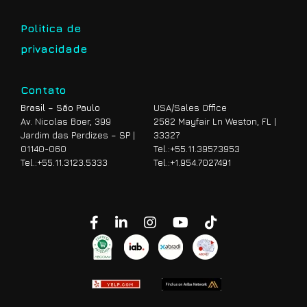
Politica de
privacidade
Contato
Brasil – São Paulo
USA/Sales Office
Av. Nicolas Boer, 399
2582 Mayfair Ln Weston, FL |
Jardim das Perdizes – SP |
33327
01140-060
Tel.:
+55.11.3957.3953
Tel.:
+55.11.3123.5333
Tel.:
+1.954.7027491