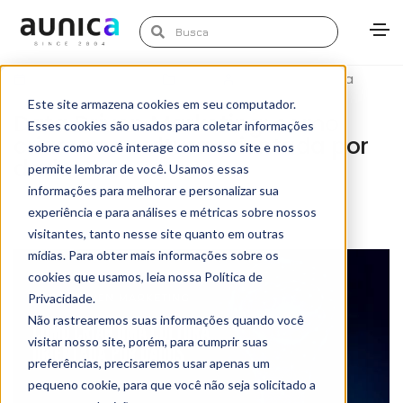
novembro 3, 2022
Blog
Marketing Aunica
Este site armazena cookies em seu computador.
Data Driven Marketing: como
Esses cookies são usados para coletar informações
criar uma cultura orientada por
sobre como você interage com nosso site e nos
dados
permite lembrar de você. Usamos essas
informações para melhorar e personalizar sua
experiência e para análises e métricas sobre nossos
visitantes, tanto nesse site quanto em outras
mídias. Para obter mais informações sobre os
cookies que usamos, leia nossa Política de
Privacidade.
Não rastrearemos suas informações quando você
visitar nosso site, porém, para cumprir suas
preferências, precisaremos usar apenas um
pequeno cookie, para que você não seja solicitado a