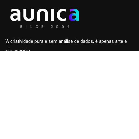
“A criatividade pura e sem análise de dados, é apenas arte e
não negócio.
A análise de dados sem a criatividade são apenas números
sem conteúdo e fora de contexto.”
Roberto Eckersdorff, CEO & Founder da
aunica
aunica
Home
Blog & insights
Quem somos
Fale conosco
Cases
Trabalhe conosco