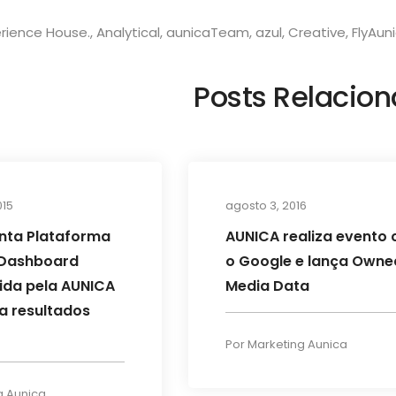
rience House.
,
Analytical
,
aunicaTeam
,
azul
,
Creative
,
FlyAun
Posts Relacio
News
015
agosto 3, 2016
nta Plataforma
AUNICA realiza evento
e Dashboard
o Google e lança Owne
ida pela AUNICA
Media Data
ca resultados
Por
Marketing Aunica
g Aunica