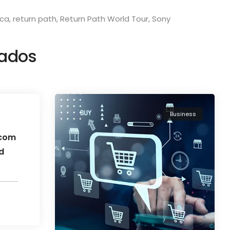
ica
,
return path
,
Return Path World Tour
,
Sony
nados
Business
 com
d