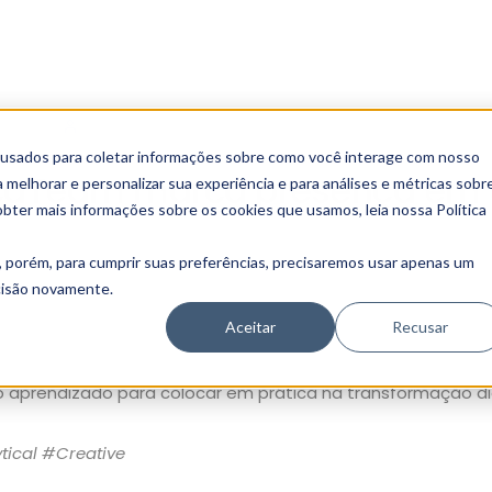
News
Alexandre Azevedo
 usados para coletar informações sobre como você interage com nosso
caTeam marca presença em 
melhorar e personalizar sua experiência e para análises e métricas sobr
obter mais informações sobre os cookies que usamos, leia nossa Política
, porém, para cumprir suas preferências, precisaremos usar apenas um
ecisão novamente.
rticipou ontem de dois importantes eventos do mercado. P
eturn Path World Tour
e outra parte participou do
Adobe 
Aceitar
Recusar
 Aéreas.
o aprendizado para colocar em prática na transformação dig
tical
#
Creative