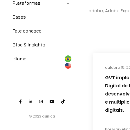
Plataformas
adobe
,
Adobe Expe
Cases
Fale conosco
Blog & insights
Idioma
outubro 15, 2
GVT impla
Digital d
desenvolv
e multipli
digitais.
© 2023
aunica
Por
Marketin