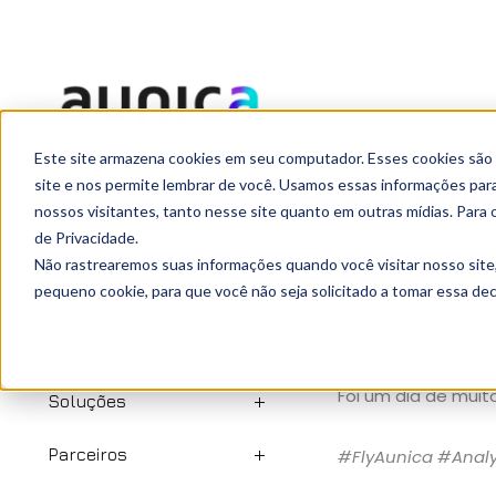
julho 31, 2018
Este site armazena cookies em seu computador. Esses cookies são
O #auni
site e nos permite lembrar de você. Usamos essas informações para 
nossos visitantes, tanto nesse site quanto em outras mídias. Para 
de Privacidade.
Início
Não rastrearemos suas informações quando você visitar nosso site
pequeno cookie, para que você não seja solicitado a tomar essa d
Quem somos
O
#
AunicaTeam
pa
da
Sony Brasil
no
R
Serviços
clientes
Azul Linhas
Foi um dia de muit
Soluções
Parceiros
#
FlyAunica
#
Analy