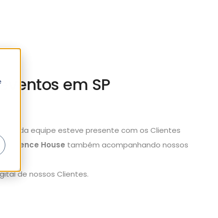
eventos em SP
e
arte da equipe esteve presente com os Clientes
Experience House
também acompanhando nossos
ital de nossos Clientes.