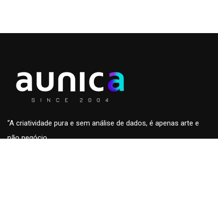
“A criatividade pura e sem análise de dados, é apenas arte e
não negócio.
A análise de dados sem a criatividade são apenas números
sem conteúdo e fora de contexto.”
Roberto Eckersdorff, CEO & Founder da
aunica