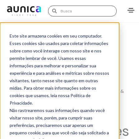
maio 9, 2019
Artigos
Manuel Materon
Este site armazena cookies em seu computador.
O crescimento do poder dos
Esses cookies são usados para coletar informações
dados – Matéria Meio &
sobre como você interage com nosso site e nos
Mensagem
permite lembrar de você. Usamos essas
informações para melhorar e personalizar sua
experiência e para análises e métricas sobre nossos
visitantes, tanto nesse site quanto em outras
Matéria sobre poder dos dados escrita por nosso
mídias. Para obter mais informações sobre os
Diretor de Inovação, Manuel Materon, para o
Meio &
cookies que usamos, leia nossa Política de
Mensagem
.
Privacidade.
Não rastrearemos suas informações quando você
Novo produto
visitar nosso site, porém, para cumprir suas
oferece aos líderes
preferências, precisaremos usar apenas um
pequeno cookie, para que você não seja solicitado a