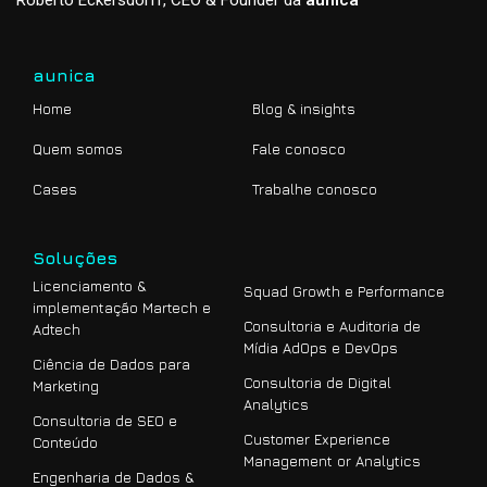
Roberto Eckersdorff, CEO & Founder da
aunica
aunica
Home
Blog & insights
Quem somos
Fale conosco
Cases
Trabalhe conosco
Soluções
Licenciamento &
Squad Growth e Performance
implementação Martech e
Consultoria e Auditoria de
Adtech
Mídia AdOps e DevOps
Ciência de Dados para
Consultoria de Digital
Marketing
Analytics
Consultoria de SEO e
Customer Experience
Conteúdo
Management or Analytics
Engenharia de Dados &