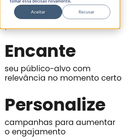
Mais inteligência para
tomar essa decisão novamente.
experiências
Aceitar
Recusar
personalizadas
Encante
seu público-alvo com
relevância no momento certo
Personalize
campanhas para aumentar
o engajamento