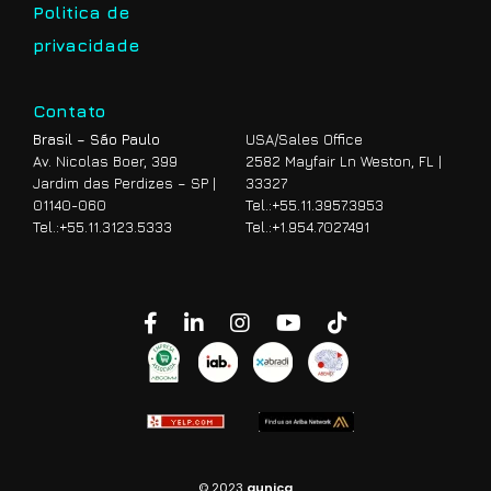
Politica de
privacidade
Contato
Brasil – São Paulo
USA/Sales Office
Av. Nicolas Boer, 399
2582 Mayfair Ln Weston, FL |
Jardim das Perdizes – SP |
33327
01140-060
Tel.:
+55.11.3957.3953
Tel.:
+55.11.3123.5333
Tel.:
+1.954.7027491
© 2023
aunica