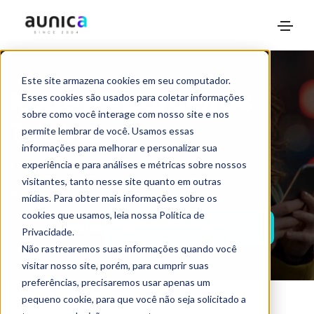
Este site armazena cookies em seu computador.
Rede de parceiros
Esses cookies são usados para coletar informações
sobre como você interage com nosso site e nos
Tealium
permite lembrar de você. Usamos essas
informações para melhorar e personalizar sua
Integre e ative soluções de identidade
experiência e para análises e métricas sobre nossos
para aperfeiçoar experiências baseadas
visitantes, tanto nesse site quanto em outras
em dados.
mídias. Para obter mais informações sobre os
cookies que usamos, leia nossa Política de
Agende uma demonstração
Privacidade.
Não rastrearemos suas informações quando você
visitar nosso site, porém, para cumprir suas
preferências, precisaremos usar apenas um
pequeno cookie, para que você não seja solicitado a