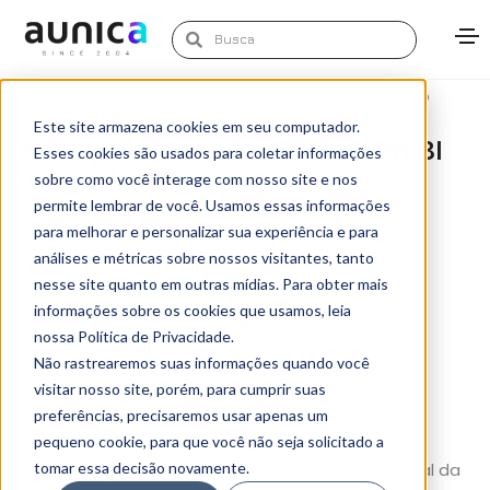
julho 20, 2021
Artigos
Alexandre Azevedo
Este site armazena cookies em seu computador.
Principais ganhos do Modern BI
Esses cookies são usados para coletar informações
na gestão dos negócios
sobre como você interage com nosso site e nos
permite lembrar de você. Usamos essas informações
para melhorar e personalizar sua experiência e para
análises e métricas sobre nossos visitantes, tanto
nesse site quanto em outras mídias. Para obter mais
informações sobre os cookies que usamos, leia
nossa Política de Privacidade.
Não rastrearemos suas informações quando você
visitar nosso site, porém, para cumprir suas
preferências, precisaremos usar apenas um
pequeno cookie, para que você não seja solicitado a
A
Domo
, plataforma de Modern BI e parceira oficial da
tomar essa decisão novamente.