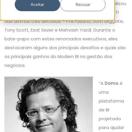
aunica Interactive Marketing
, recentemente realizou
Aceitar
Recusar
uma entrevista com cinco dos maiores líderes de TI
das últimas três décadas – Phil Fasano, John Leggate,
Tony Scott, Esat Sezer e Mahvash Yazdi. Durante o
bate-papo com estes renomados executivos, eles
destacaram alguns dos principais desafios e quais são
os principais ganhos do Modern BI na gestão dos
negócios.
“A
Domo
é
uma
plataforma
de BI
projetada
para ajudar