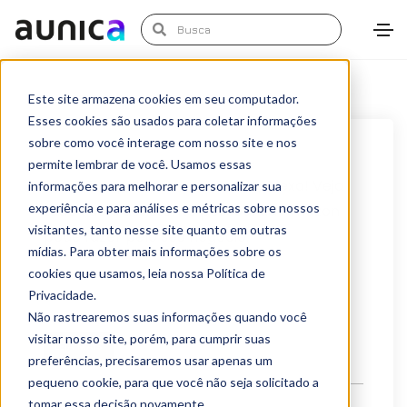
Este site armazena cookies em seu computador.
Esses cookies são usados para coletar informações
sobre como você interage com nosso site e nos
novembro 6, 2020
Artigos
permite lembrar de você. Usamos essas
Parabéns pelo seu aniversário, Alexa! Veja
informações para melhorar e personalizar sua
experiência e para análises e métricas sobre nossos
tudo que a assistente pessoal da Amazon
visitantes, tanto nesse site quanto em outras
pode fazer pelo seu negócio.
mídias. Para obter mais informações sobre os
No dia 6 de Novembro de 2014, a Amazon lançou
cookies que usamos, leia nossa Política de
Privacidade.
oficialmente a Alexa, inteligência artificial...
Não rastrearemos suas informações quando você
visitar nosso site, porém, para cumprir suas
LEIA MAIS
preferências, precisaremos usar apenas um
pequeno cookie, para que você não seja solicitado a
tomar essa decisão novamente.