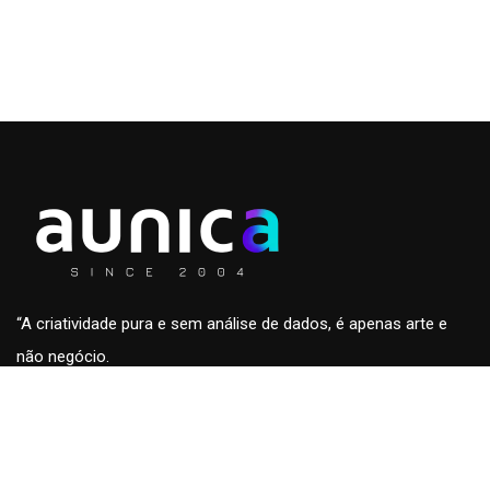
“A criatividade pura e sem análise de dados, é apenas arte e
não negócio.
A análise de dados sem a criatividade são apenas números
sem conteúdo e fora de contexto.”
Roberto Eckersdorff, CEO & Founder da
aunica