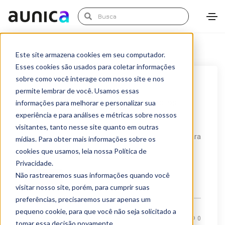
Este site armazena cookies em seu computador.
Esses cookies são usados para coletar informações
sobre como você interage com nosso site e nos
agosto 11, 2021
Transformação Digital
permite lembrar de você. Usamos essas
Desafio Skill Alexa: confira as melhores
informações para melhorar e personalizar sua
experiência e para análises e métricas sobre nossos
sugestões e a Skill vencedora
visitantes, tanto nesse site quanto em outras
Realizamos um desafio para criar uma nova Skill para
mídias. Para obter mais informações sobre os
cookies que usamos, leia nossa Política de
a Alexa, inteligência artificial e assistente...
Privacidade.
Não rastrearemos suas informações quando você
LEIA MAIS
visitar nosso site, porém, para cumprir suas
preferências, precisaremos usar apenas um
pequeno cookie, para que você não seja solicitado a
By
Marketing Aunica
0
tomar essa decisão novamente.