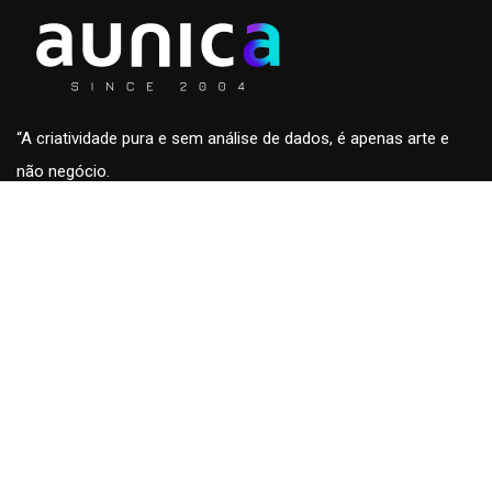
“A criatividade pura e sem análise de dados, é apenas arte e
não negócio.
A análise de dados sem a criatividade são apenas números
sem conteúdo e fora de contexto.”
Roberto Eckersdorff, CEO & Founder da
aunica
aunica
Home
Blog & insights
Quem somos
Fale conosco
Cases
Trabalhe conosco