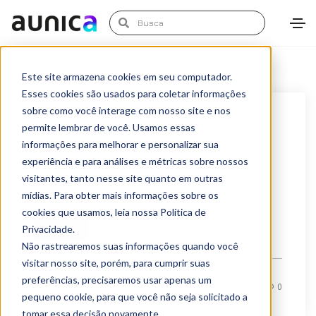
Este site armazena cookies em seu computador.
Esses cookies são usados para coletar informações
sobre como você interage com nosso site e nos
novembro 27, 2020
Artigos
permite lembrar de você. Usamos essas
Dez Mandamentos do Analista de Dados
informações para melhorar e personalizar sua
experiência e para análises e métricas sobre nossos
O núcleo de DataOps das empresas, consultorias e
visitantes, tanto nesse site quanto em outras
agências de publicidade vêm ganhando cada vez...
mídias. Para obter mais informações sobre os
cookies que usamos, leia nossa Política de
Privacidade.
LEIA MAIS
Não rastrearemos suas informações quando você
visitar nosso site, porém, para cumprir suas
preferências, precisaremos usar apenas um
By
Alexandre Azevedo
0
pequeno cookie, para que você não seja solicitado a
tomar essa decisão novamente.