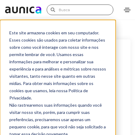
Este site armazena cookies em seu computador.
Esses cookies são usados para coletar informações
sobre como você interage com nosso site e nos
maio 20, 2016
Eventos
permite lembrar de você. Usamos essas
AUNICA é convidada do WTC BUSINESS
informações para melhorar e personalizar sua
experiência e para análises e métricas sobre nossos
FORUM para falar sobre Accountable
visitantes, tanto nesse site quanto em outras
Marketing
mídias. Para obter mais informações sobre os
Na próxima terça, dia 24/05/15, a aunica fala sobre
cookies que usamos, leia nossa Política de
Privacidade.
"Accountable Marketing: O desafio de
Não rastrearemos suas informações quando você
comprovar/exigir...
visitar nosso site, porém, para cumprir suas
preferências, precisaremos usar apenas um
LEIA MAIS
pequeno cookie, para que você não seja solicitado a
tomar essa decisão novamente.