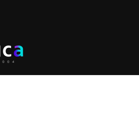
Soluções
Serviço
Licenciamento &
Squad Growth e
Digital an
implementação
Performance
Consultor
Martech e Adtech
Consultoria e Auditoria
marketing 
Ciência de Dados para
de Mídia AdOps e
Desenvol
Marketing
DevOps
Inovação
Consultoria de SEO e
Consultoria de Digital