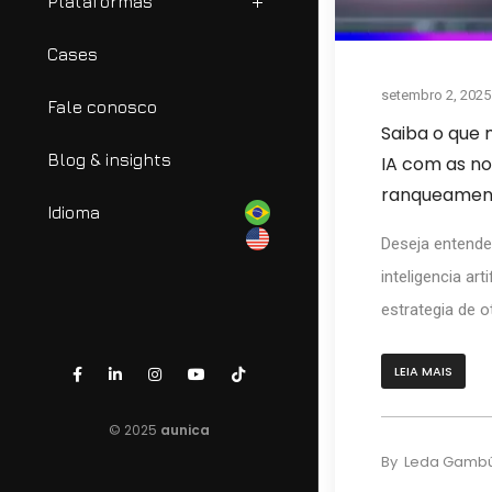
Plataformas
Cases
setembro 2, 2025
Fale conosco
Saiba o que
Blog & insights
IA com as no
ranqueame
Idioma
Deseja entender
inteligencia art
estrategia de o
LEIA MAIS
© 2025
aunica
By
Leda Gamb