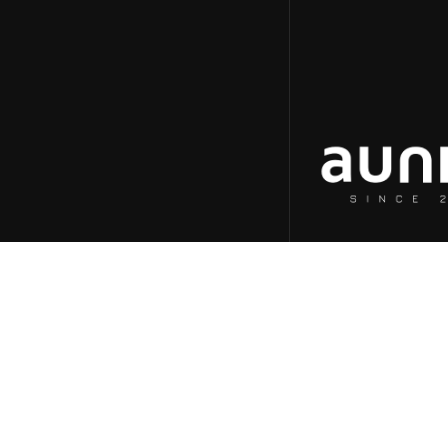
aunica
Home
Quem somos
Cases
Blog & insights