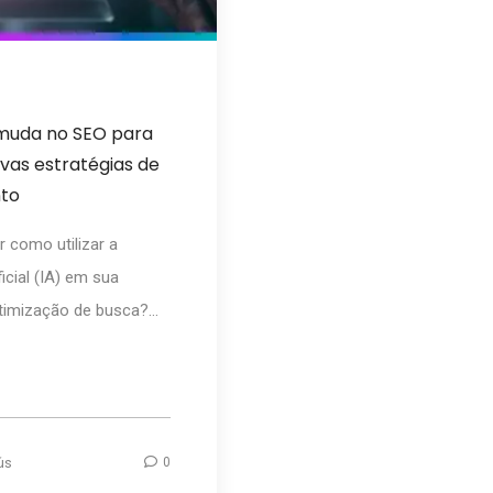
 muda no SEO para
vas estratégias de
nto
 como utilizar a
ificial (IA) em sua
timização de busca?...
ús
0