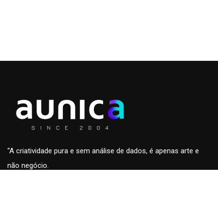
“A criatividade pura e sem análise de dados, é apenas arte e
não negócio.
A análise de dados sem a criatividade são apenas números
sem conteúdo e fora de contexto.”
Roberto Eckersdorff, CEO & Founder da
aunica