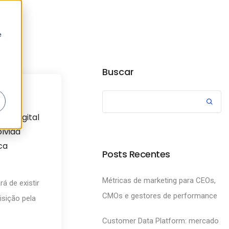
e
Buscar
News
ma Digital
lvida
ca
Posts Recentes
Métricas de marketing para CEOs,
á de existir
CMOs e gestores de performance
isição pela
Customer Data Platform: mercado