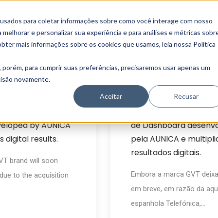
 usados para coletar informações sobre como você interage com nosso
melhorar e personalizar sua experiência e para análises e métricas sobr
obter mais informações sobre os cookies que usamos, leia nossa Política
, porém, para cumprir suas preferências, precisaremos usar apenas um
ecisão novamente.
News
outubro 15, 2015
Aceitar
Recusar
 Digital Dashboard
GVT implanta Platafor
veloped by AUNICA
de Dashboard desenvo
 digital results.
pela AUNICA e multipli
resultados digitais.
VT brand will soon
Embora a marca GVT deixar
 due to the acquisition
em breve, em razão da aqu
espanhola Telefónica,...