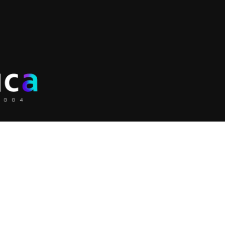
Soluções
Serviço
Licenciamento &
Squad Growth e
Digital an
implementação
Performance
Consultor
Martech e Adtech
Consultoria e Auditoria
marketing 
Ciência de Dados para
de Mídia AdOps e
Desenvol
Marketing
DevOps
Inovação
Consultoria de SEO e
Consultoria de Digital