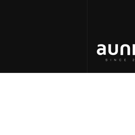
aunica
Home
Quem somos
Cases
Blog & insights