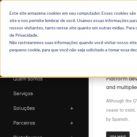
Este site armazena cookies em seu computador. Esses cookies são
site e nos permite lembrar de você. Usamos essas informações para 
nossos visitantes, tanto nesse site quanto em outras mídias. Para 
de Privacidade.
Não rastrearemos suas informações quando você visitar nosso site
pequeno cookie, para que você não seja solicitado a tomar essa d
janeiro 23, 2020
Início
GVT deploys
Platform de
Quem somos
and multiplies
Serviços
Although the G
Soluções
cease to exist,
by Spanish...
Parceiros
LEIA MAIS