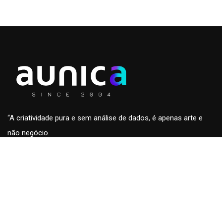
“A criatividade pura e sem análise de dados, é apenas arte e
não negócio.
A análise de dados sem a criatividade são apenas números
sem conteúdo e fora de contexto.”
Roberto Eckersdorff, CEO & Founder da
aunica
aunica