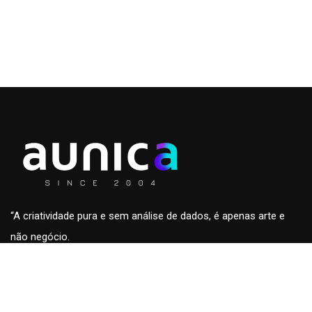
“A criatividade pura e sem análise de dados, é apenas arte e
não negócio.
A análise de dados sem a criatividade são apenas números
sem conteúdo e fora de contexto.”
Roberto Eckersdorff, CEO & Founder da
aunica