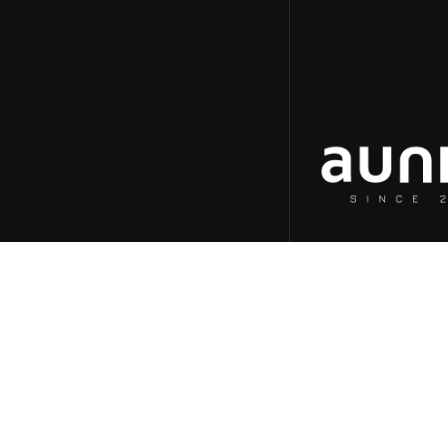
aunica
Home
Quem somos
Cases
Blog & insights