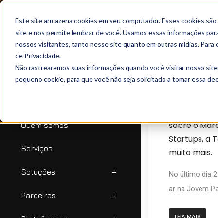
Este site armazena cookies em seu computador. Esses cookies são
site e nos permite lembrar de você. Usamos essas informações para 
nossos visitantes, tanto nesse site quanto em outras mídias. Para 
de Privacidade.
Não rastrearemos suas informações quando você visitar nosso site
pequeno cookie, para que você não seja solicitado a tomar essa d
dezembro 23, 20
Início
Ministro Mar
sobre o Marc
Quem somos
Startups, a 
Serviços
muito mais.
Soluções
No último dia 
ar na Jovem Pan
Parceiros
LEIA MAIS