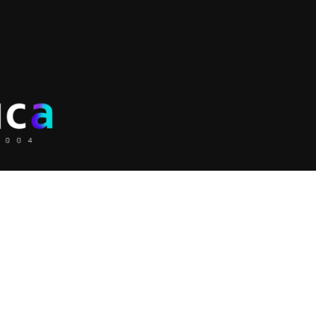
Soluções
Serviço
Licenciamento &
Squad Growth e
Digital an
implementação
Performance
Consultor
Martech e Adtech
Consultoria e Auditoria
marketing 
Ciência de Dados para
de Mídia AdOps e
Desenvol
Marketing
DevOps
Inovação
Consultoria de SEO e
Consultoria de Digital