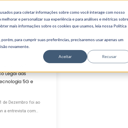
 usados para coletar informações sobre como você interage com nosso
melhorar e personalizar sua experiência e para análises e métricas sobr
obter mais informações sobre os cookies que usamos, leia nossa Política
, porém, para cumprir suas preferências, precisaremos usar apenas um
ecisão novamente.
Imprensa
20
Aceitar
Recusar
cos Pontes fala
o Legal das
Tecnologia 5G e
21 de Dezembro foi ao
 a entrevista com...