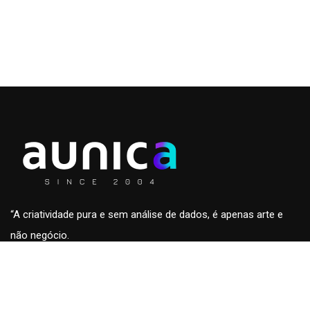
“A criatividade pura e sem análise de dados, é apenas arte e
não negócio.
A análise de dados sem a criatividade são apenas números
sem conteúdo e fora de contexto.”
Roberto Eckersdorff, CEO & Founder da
aunica