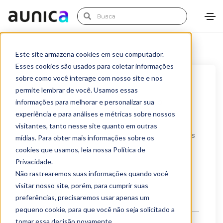
Este site armazena cookies em seu computador.
Esses cookies são usados para coletar informações
sobre como você interage com nosso site e nos
setembro 18, 2020
News
permite lembrar de você. Usamos essas
O mundo mudou, e a forma como o
informações para melhorar e personalizar sua
experiência e para análises e métricas sobre nossos
brasileiro investe seu dinheiro também.
visitantes, tanto nesse site quanto em outras
Com a mudança acelerada promovida pelos últimos
mídias. Para obter mais informações sobre os
cookies que usamos, leia nossa Política de
acontecimentos no mundo, a forma como o
Privacidade.
brasileiro...
Não rastrearemos suas informações quando você
visitar nosso site, porém, para cumprir suas
LEIA MAIS
preferências, precisaremos usar apenas um
pequeno cookie, para que você não seja solicitado a
tomar essa decisão novamente.