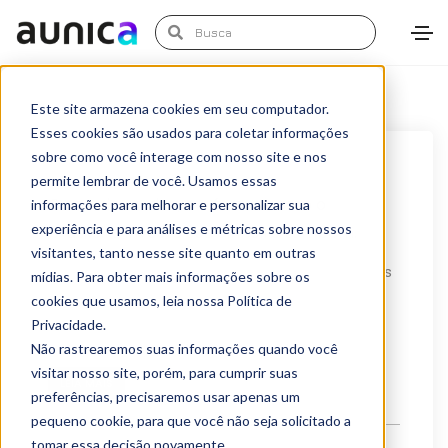
Este site armazena cookies em seu computador.
Esses cookies são usados para coletar informações
sobre como você interage com nosso site e nos
setembro 18, 2020
News
permite lembrar de você. Usamos essas
O mundo mudou, e a forma como o
informações para melhorar e personalizar sua
experiência e para análises e métricas sobre nossos
brasileiro investe seu dinheiro também.
visitantes, tanto nesse site quanto em outras
Com a mudança acelerada promovida pelos últimos
mídias. Para obter mais informações sobre os
cookies que usamos, leia nossa Política de
acontecimentos no mundo, a forma como o
Privacidade.
brasileiro...
Não rastrearemos suas informações quando você
visitar nosso site, porém, para cumprir suas
LEIA MAIS
preferências, precisaremos usar apenas um
pequeno cookie, para que você não seja solicitado a
tomar essa decisão novamente.