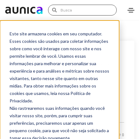
Este site armazena cookies em seu computador.
Esses cookies são usados para coletar informações
sobre como você interage com nosso site e nos
junho 24, 2021
Artigos
permite lembrar de você. Usamos essas
A importância do SEO na estratégia de
informações para melhorar e personalizar sua
experiência e para análises e métricas sobre nossos
marketing digital
visitantes, tanto nesse site quanto em outras
Atualmente usamos os sites de buscas como o
mídias. Para obter mais informações sobre os
cookies que usamos, leia nossa Política de
Google para perguntar sobre tudo. Como fazer...
Privacidade.
Não rastrearemos suas informações quando você
LEIA MAIS
visitar nosso site, porém, para cumprir suas
preferências, precisaremos usar apenas um
pequeno cookie, para que você não seja solicitado a
By
Alexandre Azevedo
0
tomar essa decisão novamente.