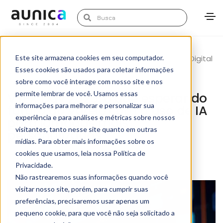
junho 9, 2025
Este site armazena cookies em seu computador.
Business
,
Marketing de Dados
,
Transformação Digital
Esses cookies são usados para coletar informações
Marketing Aunica
sobre como você interage com nosso site e nos
permite lembrar de você. Usamos essas
VTEX Day 2025: o que esperar do
informações para melhorar e personalizar sua
futuro do varejo com o uso de IA
experiência e para análises e métricas sobre nossos
para jornadas mais
visitantes, tanto nesse site quanto em outras
personalizadas
mídias. Para obter mais informações sobre os
cookies que usamos, leia nossa Política de
Privacidade.
Não rastrearemos suas informações quando você
visitar nosso site, porém, para cumprir suas
preferências, precisaremos usar apenas um
pequeno cookie, para que você não seja solicitado a