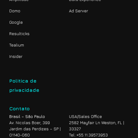
Domo
Ad Server
Google
Resulticks
Tealium
Insider
Politica de
privacidade
Contato
Brasil – São Paulo
USA/Sales Office
Av. Nicolas Boer, 399
2582 Mayfair Ln Weston, FL |
Jardim das Perdizes – SP |
33327
01140-060
Tel.:
+55.11.3957.3953