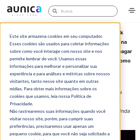
A Western Union lança oficialmente a YelloWeek
Este site armazena cookies em seu computador.
2020 e oferece uma promoção super especial: na
Esses cookies são usados para coletar informações
semana de
27/11 a 05/12
, a Western Union vai pagar
sobre como você interage com nosso site e nos
permite lembrar de você. Usamos essas
o seu IOF na compra de moedas estrangeiras como
informações para melhorar e personalizar sua
Euro e Dólar.
experiência e para análises e métricas sobre nossos
visitantes, tanto nesse site quanto em outras
Com o início da retomada do Turismo, a
mídias. Para obter mais informações sobre os
recomendação agora é já começar a planejar sua
cookies que usamos, leia nossa Política de
próxima viagem e aproveitar as promoções e
Privacidade.
condições especiais que as empresas do setor ainda
Não rastrearemos suas informações quando você
visitar nosso site, porém, para cumprir suas
estão oferecendo.
preferências, precisaremos usar apenas um
pequeno cookie, para que você não seja solicitado a