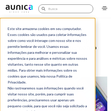
maio 20, 2020
Marketing de Dados
,
News
Este site armazena cookies em seu computador.
Marketing Aunica
Esses cookies são usados para coletar informações
White Paper gratuito aborda
sobre como você interage com nosso site e nos
mudança de comportamento
permite lembrar de você. Usamos essas
dos consumidores e as
informações para melhorar e personalizar sua
tendências para 2020
experiência e para análises e métricas sobre nossos
visitantes, tanto nesse site quanto em outras
mídias. Para obter mais informações sobre os
cookies que usamos, leia nossa Política de
Privacidade.
Não rastrearemos suas informações quando você
visitar nosso site, porém, para cumprir suas
preferências, precisaremos usar apenas um
pequeno cookie, para que você não seja solicitado a