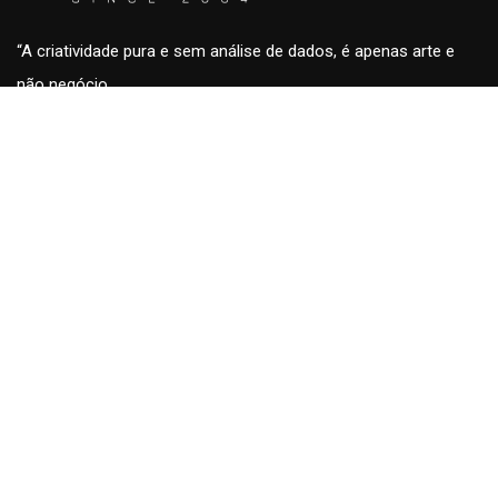
“A criatividade pura e sem análise de dados, é apenas arte e
não negócio.
A análise de dados sem a criatividade são apenas números
sem conteúdo e fora de contexto.”
Roberto Eckersdorff, CEO & Founder da
aunica
aunica
Home
Blog & insights
Quem somos
Fale conosco
Cases
Trabalhe conosco
Soluções
Licenciamento &