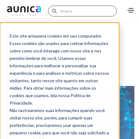
março 13, 2024
Artigos
Ricardo Junior
Este site armazena cookies em seu computador.
A Inteligência Artificial vai
Esses cookies são usados para coletar informações
moldar o futuro das novas
sobre como você interage com nosso site e nos
gerações
permite lembrar de você. Usamos essas
informações para melhorar e personalizar sua
experiência e para análises e métricas sobre nossos
visitantes, tanto nesse site quanto em outras
mídias. Para obter mais informações sobre os
cookies que usamos, leia nossa Política de
Privacidade.
Não rastrearemos suas informações quando você
visitar nosso site, porém, para cumprir suas
preferências, precisaremos usar apenas um
pequeno cookie, para que você não seja solicitado a