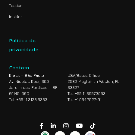
Tealium
Insider
Politica de
privacidade
Contato
Brasil – São Paulo
USA/Sales Office
Av. Nicolas Boer, 399
2582 Mayfair Ln Weston, FL |
Jardim das Perdizes – SP |
33327
01140-060
Tel.:
+55.11.3957.3953
Tel.:
+55.11.3123.5333
Tel.:
+1.954.7027491