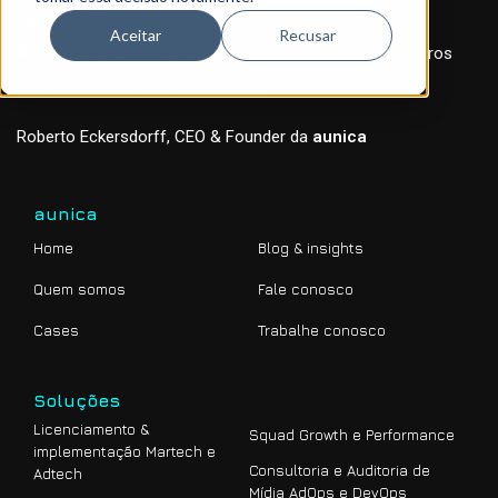
não negócio.
Aceitar
Recusar
A análise de dados sem a criatividade são apenas números
sem conteúdo e fora de contexto.”
Roberto Eckersdorff, CEO & Founder da
aunica
aunica
Home
Blog & insights
Quem somos
Fale conosco
Cases
Trabalhe conosco
Soluções
Licenciamento &
Squad Growth e Performance
implementação Martech e
Consultoria e Auditoria de
Adtech
Mídia AdOps e DevOps