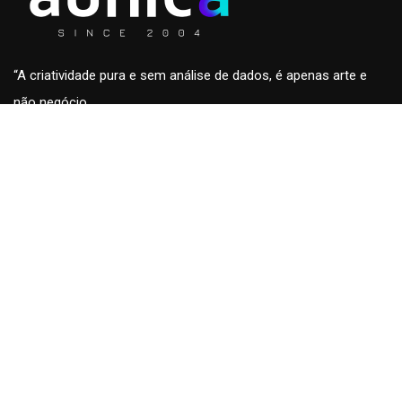
“A criatividade pura e sem análise de dados, é apenas arte e
não negócio.
A análise de dados sem a criatividade são apenas números
sem conteúdo e fora de contexto.”
Roberto Eckersdorff, CEO & Founder da
aunica
aunica
Home
Blog & insights
Quem somos
Fale conosco
Cases
Trabalhe conosco