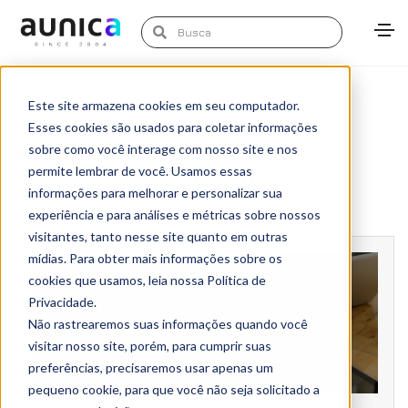
março 25, 2021
Artigos
,
Marketing de Dados
Este site armazena cookies em seu computador.
Marketing Aunica
Esses cookies são usados para coletar informações
Métricas de vaidade e o
sobre como você interage com nosso site e nos
paradoxo da performance
permite lembrar de você. Usamos essas
informações para melhorar e personalizar sua
experiência e para análises e métricas sobre nossos
visitantes, tanto nesse site quanto em outras
mídias. Para obter mais informações sobre os
cookies que usamos, leia nossa Política de
Privacidade.
Não rastrearemos suas informações quando você
visitar nosso site, porém, para cumprir suas
preferências, precisaremos usar apenas um
pequeno cookie, para que você não seja solicitado a