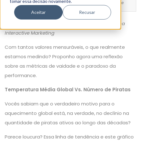
tomar essa decisão novamente.
Métricas de vaidade e o paradoxo da performance
Aceitar
Recusar
* Autor:
Bruno Ortega
, Especialista em BI na
aunica
Interactive Marketing
Com tantos valores mensuráveis, o que realmente
estamos medindo? Proponho agora uma reflexão
sobre as métricas de vaidade e o paradoxo da
performance.
Temperatura Média Global Vs. Número de Piratas
Vocês sabiam que o verdadeiro motivo para o
aquecimento global está, na verdade, no declínio na
quantidade de piratas ativos ao longo das décadas?
Parece loucura? Essa linha de tendência e este gráfico