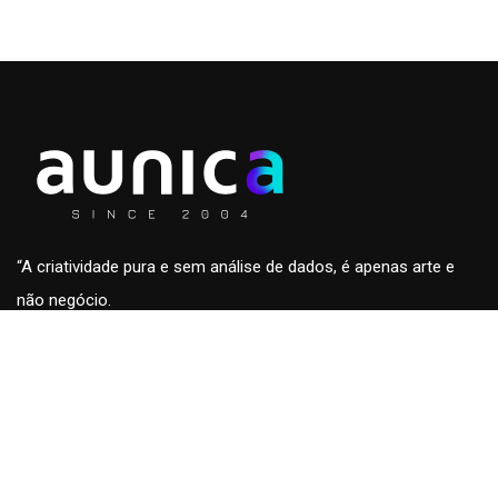
“A criatividade pura e sem análise de dados, é apenas arte e
não negócio.
A análise de dados sem a criatividade são apenas números
sem conteúdo e fora de contexto.”
Roberto Eckersdorff, CEO & Founder da
aunica
aunica