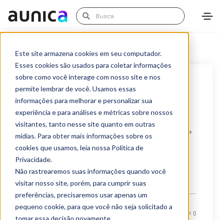
Este site armazena cookies em seu computador.
Esses cookies são usados para coletar informações
sobre como você interage com nosso site e nos
março 25, 2021
Artigos
permite lembrar de você. Usamos essas
Métricas de vaidade e o paradoxo da
informações para melhorar e personalizar sua
experiência e para análises e métricas sobre nossos
performance
visitantes, tanto nesse site quanto em outras
Métricas de vaidade e o paradoxo da performance *
mídias. Para obter mais informações sobre os
cookies que usamos, leia nossa Política de
Autor: Bruno Ortega, Especialista em BI...
Privacidade.
Não rastrearemos suas informações quando você
LEIA MAIS
visitar nosso site, porém, para cumprir suas
preferências, precisaremos usar apenas um
pequeno cookie, para que você não seja solicitado a
By
Marketing Aunica
0
tomar essa decisão novamente.