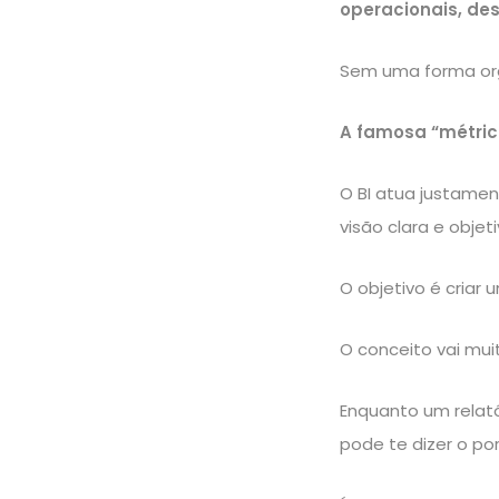
operacionais, de
Sem uma forma org
A famosa
“métric
O BI atua justame
visão clara e obje
O objetivo é criar
O conceito vai mui
Enquanto um relat
pode te dizer o po