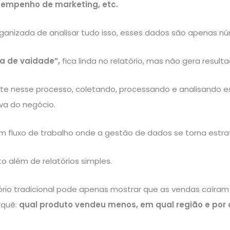
sempenho de marketing, etc.
anizada de analisar tudo isso, esses dados são apenas núm
a de vaidade”
,
fica linda no relatório, mas não gera result
nte nesse processo, coletando, processando e analisando 
tiva do negócio.
 um fluxo de trabalho onde a gestão de dados se torna estr
to além de relatórios simples.
ório tradicional pode apenas mostrar que as vendas caíram
rquê:
qual produto vendeu menos, em qual região e por 