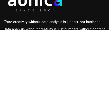
“Pure creativity without data analysis is just art, not business.
Data analysis without creativity is just numbers without content
and out of context.”
Roberto Eckersdorff, CEO & Founder of
aunica
aunica
Homepage
Blogs & insights
Who We Are
Contact us
Solutions