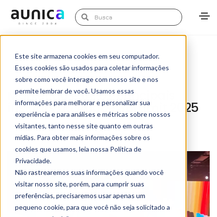
April 29, 2025
Este site armazena cookies em seu computador.
Artigos
,
Blog
,
TECH
,
Transformação Digital
Esses cookies são usados para coletar informações
Marketing Aunica
sobre como você interage com nosso site e nos
permite lembrar de você. Usamos essas
Marketing e IA: os principais
informações para melhorar e personalizar sua
insights do Adobe Summit 2025
experiência e para análises e métricas sobre nossos
visitantes, tanto nesse site quanto em outras
mídias. Para obter mais informações sobre os
cookies que usamos, leia nossa Política de
Privacidade.
Não rastrearemos suas informações quando você
visitar nosso site, porém, para cumprir suas
preferências, precisaremos usar apenas um
pequeno cookie, para que você não seja solicitado a