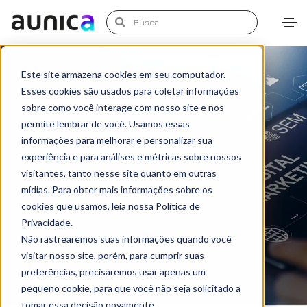
Este site armazena cookies em seu computador.
Esses cookies são usados para coletar informações
sobre como você interage com nosso site e nos
permite lembrar de você. Usamos essas
informações para melhorar e personalizar sua
Solutions | Media AdOps
experiência e para análises e métricas sobre nossos
& DevOps Consulting
visitantes, tanto nesse site quanto em outras
and Auditing
mídias. Para obter mais informações sobre os
cookies que usamos, leia nossa Política de
Privacidade.
Não rastrearemos suas informações quando você
visitar nosso site, porém, para cumprir suas
preferências, precisaremos usar apenas um
pequeno cookie, para que você não seja solicitado a
tomar essa decisão novamente.