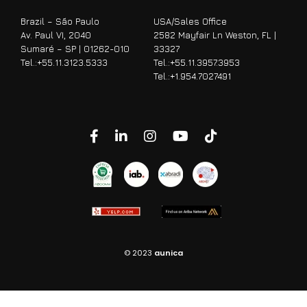
Brazil – São Paulo
USA/Sales Office
Av. Paul VI, 2040
2582 Mayfair Ln Weston, FL |
Sumaré – SP | 01262-010
33327
Tel.:
+55.11.3123.5333
Tel.
:+55.11.3957.3953
Tel.
:+1.954.7027491
© 2023
aunica