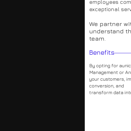
employees comm
exceptional ser
We partner wi
understand th
team.
Benefits
By opting for auni
Management or Anal
your customers, i
conversion, and
transform data int