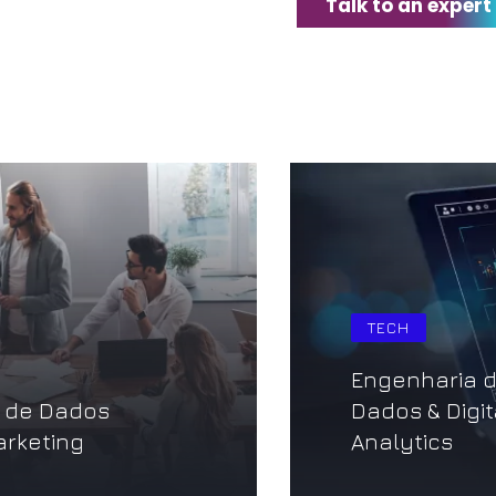
Talk to an expert
TECH
aria de
Licenciament
 Digital
implementaç
cs
Martech e A