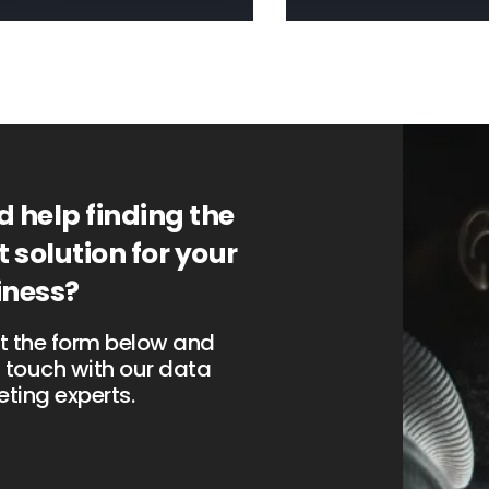
mais
Saiba mais
 help finding the
t solution for your
iness?
out the form below and
n touch with our data
ting experts.