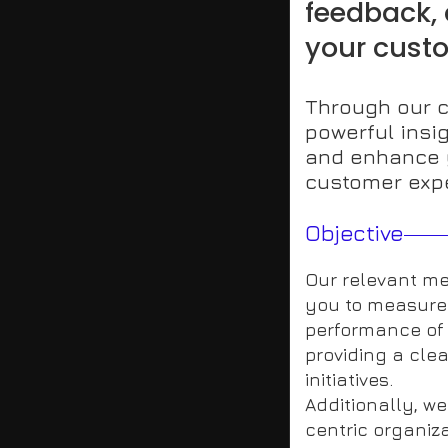
feedback,
your custo
Through our c
powerful insi
and enhance 
customer expe
Objective
Our relevant met
you to measure
performance of 
providing a clea
initiatives.
Additionally, w
centric organiza