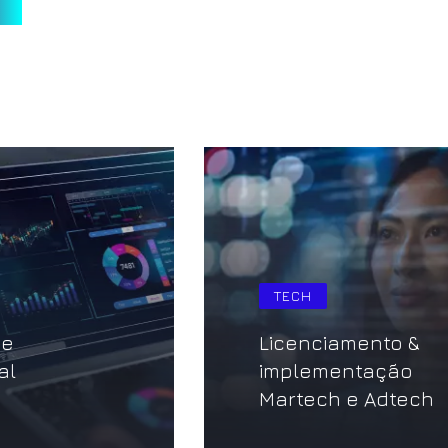
AGÊNCIA
o &
ão
Consultoria de
dtech
SEO e Conteúdo