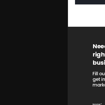
Saiba mais
Saiba 
Need
righ
bus
Fill 
get i
marke
Nome*