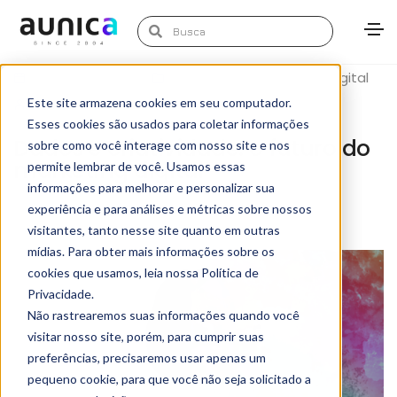
January 20, 2020
Artigos
,
Transformação Digital
Este site armazena cookies em seu computador.
Gleissieli Souza
Esses cookies são usados para coletar informações
Dados e criatividade: o futuro do
sobre como você interage com nosso site e nos
marketing digital
permite lembrar de você. Usamos essas
informações para melhorar e personalizar sua
experiência e para análises e métricas sobre nossos
visitantes, tanto nesse site quanto em outras
mídias. Para obter mais informações sobre os
cookies que usamos, leia nossa Política de
Privacidade.
Não rastrearemos suas informações quando você
visitar nosso site, porém, para cumprir suas
preferências, precisaremos usar apenas um
pequeno cookie, para que você não seja solicitado a