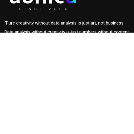
“Pure creativity without data analysis is just art, not business.
Data analysis without creativity is just numbers without content
and out of context.”
Roberto Eckersdorff, CEO & Founder of
aunica
aunica
Homepage
Blogs & insights
Who We Are
Contact us
Solutions
Licensing &
Squad Growth and