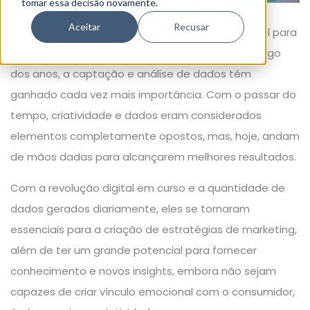
tomar essa decisão novamente.
Aceitar
Recusar
No mundo do marketing a criatividade é essencial para
a criação de campanhas de sucesso, mas, ao longo
dos anos, a captação e análise de dados têm
ganhado cada vez mais importância. Com o passar do
tempo, criatividade e dados eram considerados
elementos completamente opostos, mas, hoje, andam
de mãos dadas para alcançarem melhores resultados.
Com a revolução digital em curso e a quantidade de
dados gerados diariamente, eles se tornaram
essenciais para a criação de
estratégias de marketing
,
além de ter um grande potencial para fornecer
conhecimento e novos insights, embora não sejam
capazes de criar vínculo emocional com o consumidor,