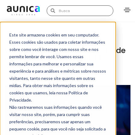
June 11, 2024
Amplitude
,
Blog
,
Webinar
Este site armazena cookies em seu computador.
Marketing Aunica
Esses cookies são usados para coletar informações
Webinar: Eleve sua estratégia de
sobre como você interage com nosso site e nos
negócios com a Amplitude
permite lembrar de você. Usamos essas
informações para melhorar e personalizar sua
experiência e para análises e métricas sobre nossos
visitantes, tanto nesse site quanto em outras
mídias. Para obter mais informações sobre os
cookies que usamos, leia nossa Política de
Privacidade.
Não rastrearemos suas informações quando você
visitar nosso site, porém, para cumprir suas
preferências, precisaremos usar apenas um
pequeno cookie, para que você não seja solicitado a