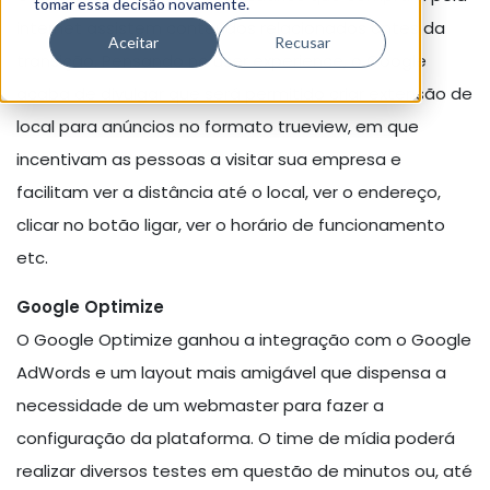
tomar essa decisão novamente.
internet assistem conteúdos relacionados antes da
Aceitar
Recusar
transição. Pensando no user experience, o Google
acaba de divulgar que será permitido criar extensão de
local para anúncios no formato trueview, em que
incentivam as pessoas a visitar sua empresa e
facilitam ver a distância até o local, ver o endereço,
clicar no botão ligar, ver o horário de funcionamento
etc.
Google Optimize
O Google Optimize ganhou a integração com o Google
AdWords e um layout mais amigável que dispensa a
necessidade de um webmaster para fazer a
configuração da plataforma. O time de mídia poderá
realizar diversos testes em questão de minutos ou, até