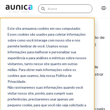
P A R C E I R O OFICIAL DO G O O G L E
Este site armazena cookies em seu computador.
Esses cookies são usados para coletar informações
A
aunica
é parceira oficial do Google na prestação de
sobre como você interage com nosso site e nos
serviços nas ferramentas do Google Analytics 360
permite lembrar de você. Usamos essas
Suite, a nova plataforma analítica que combina
informações para melhorar e personalizar sua
experiência e para análises e métricas sobre nossos
poderosas ferramentas de marketing e integra
visitantes, tanto nesse site quanto em outras
completamente com a DoubleClick, ferramenta de
mídias. Para obter mais informações sobre os
marketing digital robusta e escalável para administrar
cookies que usamos, leia nossa Política de
e otimizar as campanhas de marketing online.
Privacidade.
Não rastrearemos suas informações quando você
visitar nosso site, porém, para cumprir suas
preferências, precisaremos usar apenas um
Extensão de local para Trueview
pequeno cookie, para que você não seja solicitado a
Comprovado que 20% dos usuários que compram pela