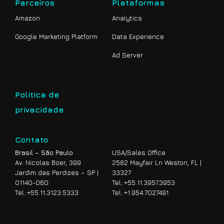
Parceiros
Plataformas
Amazon
Analytics
Google Marketing Platform
Data Experience
Ad Server
Politica de
privacidade
Contato
Brasil – São Paulo
USA/Sales Office
Av. Nicolas Boer, 399
2582 Mayfair Ln Weston, FL |
Jardim das Perdizes – SP |
33327
01140-060
Tel.:
+55.11.3957.3953
Tel.:
+55.11.3123.5333
Tel.:
+1.954.7027491