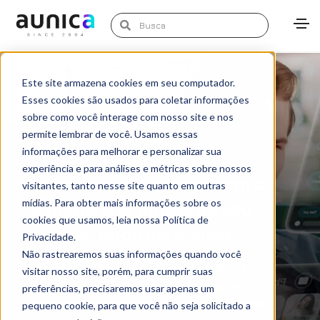
Este site armazena cookies em seu computador.
Esses cookies são usados para coletar informações
sobre como você interage com nosso site e nos
permite lembrar de você. Usamos essas
informações para melhorar e personalizar sua
Encontre soluções de
experiência e para análises e métricas sobre nossos
tecnologia que valorizem a
visitantes, tanto nesse site quanto em outras
mídias. Para obter mais informações sobre os
experiência digital do seu
cookies que usamos, leia nossa Política de
cliente, onde ele estiver
Privacidade.
Não rastrearemos suas informações quando você
Com a Adobe Experience Cloud
visitar nosso site, porém, para cumprir suas
você conta com um verdadeiro
preferências, precisaremos usar apenas um
arsenal de ferramentas analíticas,
pequeno cookie, para que você não seja solicitado a