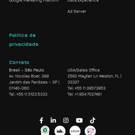
Ad Server
Politica de
privacidade
Contato
Brasil – São Paulo
USA/Sales Office
Av. Nicolas Boer, 399
2582 Mayfair Ln Weston, FL |
Jardim das Perdizes – SP |
33327
01140-060
Tel.:
+55.11.3957.3953
Tel.:
+55.11.3123.5333
Tel.:
+1.954.7027491