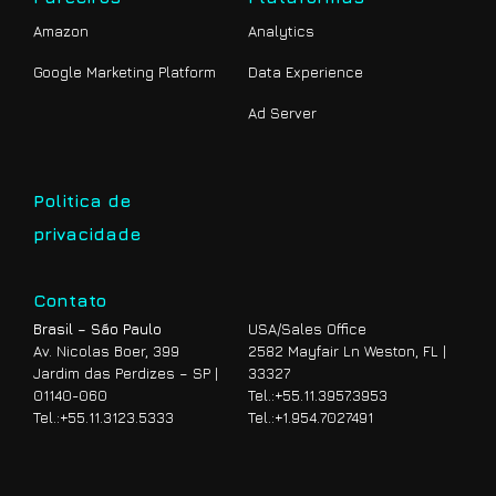
Amazon
Analytics
Google Marketing Platform
Data Experience
Ad Server
Politica de
privacidade
Contato
Brasil – São Paulo
USA/Sales Office
Av. Nicolas Boer, 399
2582 Mayfair Ln Weston, FL |
Jardim das Perdizes – SP |
33327
01140-060
Tel.:
+55.11.3957.3953
Tel.:
+55.11.3123.5333
Tel.:
+1.954.7027491