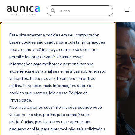
Este site armazena cookies em seu computador.
Esses cookies são usados para coletar informações
sobre como você interage com nosso site e nos
permite lembrar de você. Usamos essas
informações para melhorar e personalizar sua
Aproxime-se do seu público
experiência e para análises e métricas sobre nossos
para construir relações
visitantes, tanto nesse site quanto em outras
mídias. Para obter mais informações sobre os
autênticas
cookies que usamos, leia nossa Política de
Privacidade.
Com a Customer Data Platform
Não rastrearemos suas informações quando você
(CDP) by Tealium você oferece
visitar nosso site, porém, para cumprir suas
conteúdo personalizado ao
preferências, precisaremos usar apenas um
segmentar seu público de maneira
pequeno cookie, para que você não seja solicitado a
precisa e inteligente.